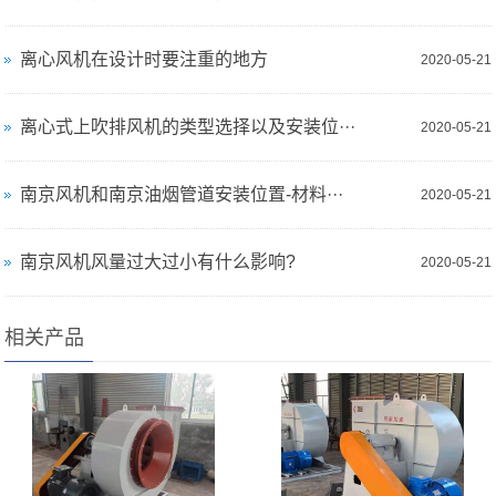
离心风机在设计时要注重的地方
2020-05-21
离心式上吹排风机的类型选择以及安装位···
2020-05-21
南京风机和南京油烟管道安装位置-材料···
2020-05-21
南京风机风量过大过小有什么影响?
2020-05-21
相关产品