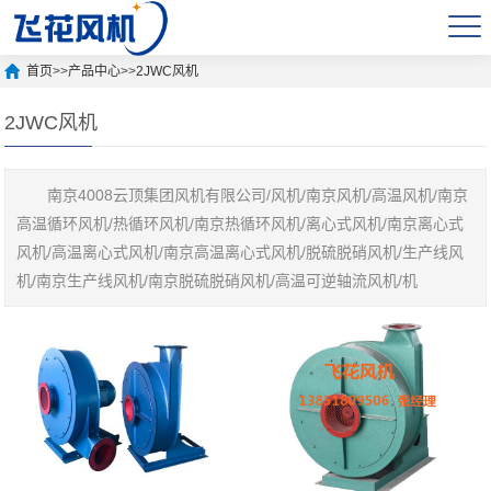
首页
>>
产品中心
>>
2JWC风机
2JWC风机
南京4008云顶集团风机有限公司/风机/南京风机/高温风机/南京
高温循环风机/热循环风机/南京热循环风机/离心式风机/南京离心式
风机/高温离心式风机/南京高温离心式风机/脱硫脱硝风机/生产线风
机/南京生产线风机/南京脱硫脱硝风机/高温可逆轴流风机/机